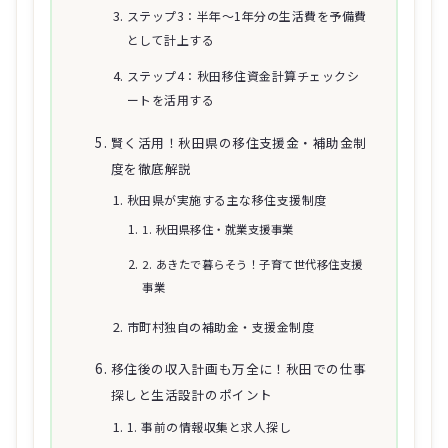
ステップ3：半年～1年分の生活費を予備費
として計上する
ステップ4：秋田移住資金計算チェックシ
ートを活用する
賢く活用！秋田県の移住支援金・補助金制
度を徹底解説
秋田県が実施する主な移住支援制度
1. 秋田県移住・就業支援事業
2. あきたで暮らそう！子育て世代移住支援
事業
市町村独自の補助金・支援金制度
移住後の収入計画も万全に！秋田での仕事
探しと生活設計のポイント
1. 事前の情報収集と求人探し