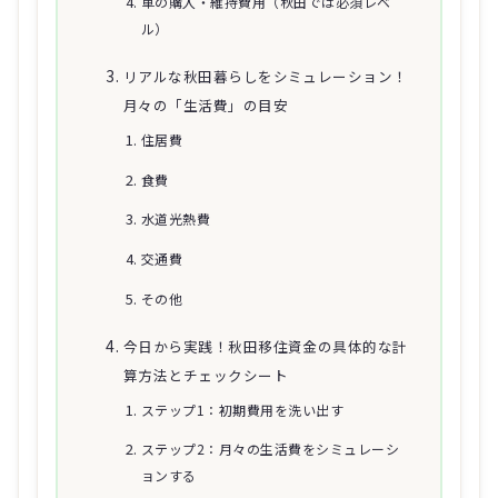
車の購入・維持費用（秋田では必須レベ
ル）
リアルな秋田暮らしをシミュレーション！
月々の「生活費」の目安
住居費
食費
水道光熱費
交通費
その他
今日から実践！秋田移住資金の具体的な計
算方法とチェックシート
ステップ1：初期費用を洗い出す
ステップ2：月々の生活費をシミュレーシ
ョンする