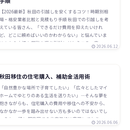
手順
【2026最新】秋田の引越しを安くするコツ！時期別相
場・格安業者比較と見積もり手順 秋田での引越しを考
えている皆さん、「できるだけ費用を抑えたいけれ
ど、どこに頼めばいいのかわからない」と悩んでいま
せんか？大切な荷物を運ぶ引越しだからこそ、安...
2026.06.12
秋田移住の住宅購入、補助金活用術
「自然豊かな場所で子育てしたい」「広々としたマイ
ホームでゆとりのある生活を送りたい」—そんな夢を
抱きながらも、住宅購入の費用や移住への不安から、
なかなか一歩を踏み出せない方も多いのではないでし
ょうか。 特に都市圏での住宅価格は高騰しており、...
2026.06.06