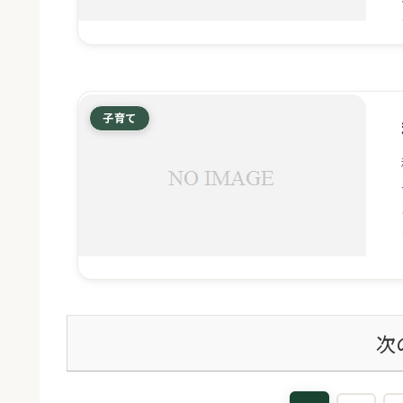
子育て
次