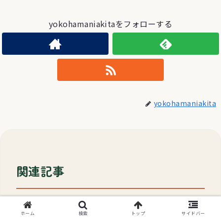
yokohamaniakitaをフォローする
yokohamaniakita
関連記事
秋田の冬を快適に！乗り越え
ホーム
検索
トップ
サイドバー
秋田の暮らし
るグッズ集