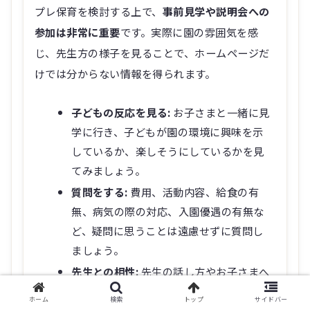
プレ保育を検討する上で、
事前見学や説明会への
参加は非常に重要
です。実際に園の雰囲気を感
じ、先生方の様子を見ることで、ホームページだ
けでは分からない情報を得られます。
子どもの反応を見る:
お子さまと一緒に見
学に行き、子どもが園の環境に興味を示
しているか、楽しそうにしているかを見
てみましょう。
質問をする:
費用、活動内容、給食の有
無、病気の際の対応、入園優遇の有無な
ど、疑問に思うことは遠慮せずに質問し
ましょう。
先生との相性:
先生の話し方やお子さまへ
の接し方など、ご家庭の教育方針に合っ
ホーム
検索
トップ
サイドバー
ているか確認する良い機会です。