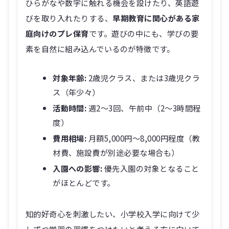
ひらがなや数字に触れる機会を設けたり、英語遊
びを取り入れたりする、
早期教育に関心がある家
庭向けのプレ保育
です。遊びの中にも、学びの要
素を自然に組み込んでいるのが特徴です。
対象年齢:
2歳児クラス、または3歳児クラ
ス（年少々）
活動時間:
週2～3回、午前中（2～3時間程
度）
費用相場:
月額5,000円～8,000円程度（教
材費、施設費が別途必要な場合も）
入園への影響:
優先入園の対象となること
がほとんどです。
知的好奇心を刺激したい、小学校入学に向けて少
しずつ学習の習慣をつけたいと考える方に向いて