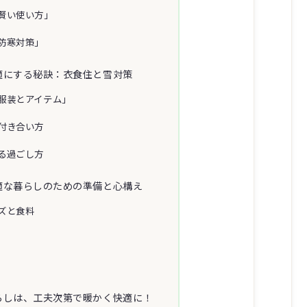
賢い使い方」
防寒対策」
適にする秘訣：衣食住と雪対策
服装とアイテム」
付き合い方
る過ごし方
適な暮らしのための準備と心構え
ズと食料
らしは、工夫次第で暖かく快適に！