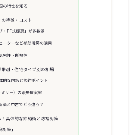
国の特性を知る
その特徴・コスト
ブ・FF式暖房」が多数派
ヒーターなど補助暖房の活用
気密性・断熱性
世帯別・住宅タイプ別の相場
体的な内訳と節約ポイント
ァミリー）の暖房費実態
新築と中古でどう違う？
る！具体的な節約術と防寒対策
寒対策」