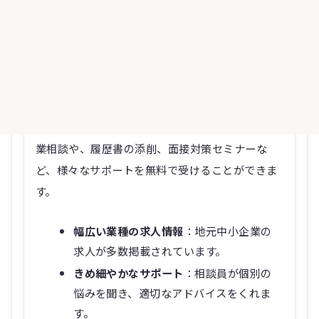
「ハローワーク」と聞くと、少し古いイメージを
持つ方もいるかもしれません。しかし、
ハローワ
ーク秋田は地元企業の求人が豊富
で、地域に根ざ
した仕事を探す上で非常に強力なツールです。求
人情報の閲覧だけでなく、専門の相談員による職
業相談や、履歴書の添削、面接対策セミナーな
ど、様々なサポートを無料で受けることができま
す。
幅広い業種の求人情報
：地元中小企業の
求人が多数掲載されています。
きめ細やかなサポート
：相談員が個別の
悩みを聞き、適切なアドバイスをくれま
す。
各種セミナーの開催
：自己分析、面接対