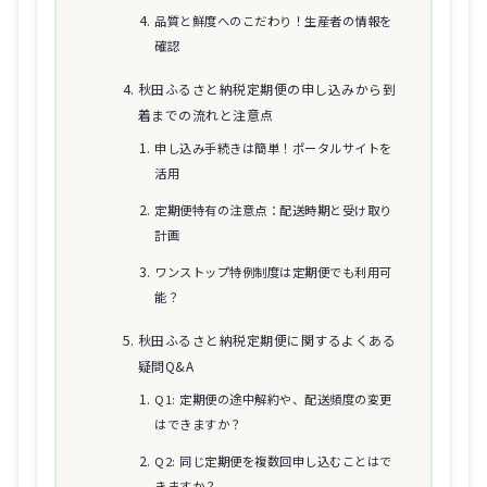
品質と鮮度へのこだわり！生産者の情報を
確認
秋田ふるさと納税定期便の申し込みから到
着までの流れと注意点
申し込み手続きは簡単！ポータルサイトを
活用
定期便特有の注意点：配送時期と受け取り
計画
ワンストップ特例制度は定期便でも利用可
能？
秋田ふるさと納税定期便に関するよくある
疑問Q&A
Q1: 定期便の途中解約や、配送頻度の変更
はできますか？
Q2: 同じ定期便を複数回申し込むことはで
きますか？