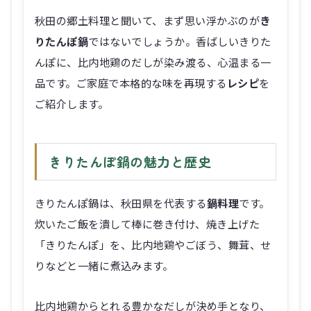
秋田の郷土料理と聞いて、まず思い浮かぶのが
き
りたんぽ鍋
ではないでしょうか。香ばしいきりた
んぽに、比内地鶏のだしが染み渡る、心温まる一
品です。ご家庭で本格的な味を再現する
レシピ
を
ご紹介します。
きりたんぽ鍋の魅力と歴史
きりたんぽ鍋は、秋田県を代表する
鍋料理
です。
炊いたご飯を潰して棒に巻き付け、焼き上げた
「きりたんぽ」を、比内地鶏やごぼう、舞茸、せ
りなどと一緒に煮込みます。
比内地鶏からとれる豊かなだしが決め手となり、