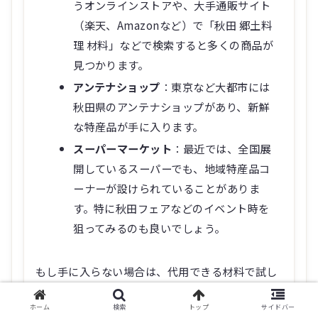
うオンラインストアや、大手通販サイト
（楽天、Amazonなど）で「秋田 郷土料
理 材料」などで検索すると多くの商品が
見つかります。
アンテナショップ
：東京など大都市には
秋田県のアンテナショップがあり、新鮮
な特産品が手に入ります。
スーパーマーケット
：最近では、全国展
開しているスーパーでも、地域特産品コ
ーナーが設けられていることがありま
す。特に秋田フェアなどのイベント時を
狙ってみるのも良いでしょう。
もし手に入らない場合は、代用できる材料で試し
てみてください。きりたんぽは「だまこもち」
ホーム
検索
トップ
サイドバー
で、比内地鶏は普通の鶏もも肉でも美味しく作れ