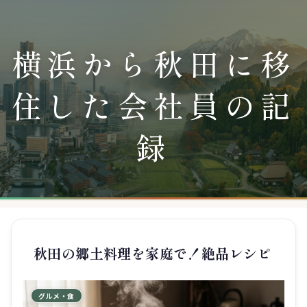
横浜から秋田に移
住した会社員の記
録
秋田の郷土料理を家庭で！絶品レシピ
グルメ・食