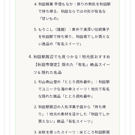
秋田銘菓 竿燈もなか：祭りの熱気を秋田駅
で持ち帰る、秋田ならではの形が有名な
「甘いもの」
もろこし（諸越）：素朴で奥深い伝統菓子
を秋田駅で持ち帰り、秋田県でしか買えな
い逸品の「有名スイーツ」
秋田駅周辺でも見つかる！地元民おすすめ
【秋田市限定】隠れた「有名」絶品スイー
ツ＆隠れた名品
杉山寿山堂の「ととろ昆布最中」：秋田駅
でユニークな海の幸スイーツ！地元で有名
な隠れた銘品「ととろ昆布最中」
秋田駅周辺の人気洋菓子店から「持ち帰
り」！地元の素材を活かした「秋田でしか
買えない」絶品「有名スイーツ」
米粉を使ったスイーツ：米どころ秋田駅周