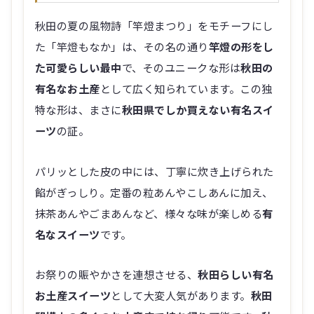
秋田の夏の風物詩「竿燈まつり」をモチーフにし
た「竿燈もなか」は、その名の通り
竿燈の形をし
た可愛らしい最中
で、そのユニークな形は
秋田の
有名なお土産
として広く知られています。この独
特な形は、まさに
秋田県でしか買えない有名スイ
ーツ
の証。
パリッとした皮の中には、丁寧に炊き上げられた
餡がぎっしり。定番の粒あんやこしあんに加え、
抹茶あんやごまあんなど、様々な味が楽しめる
有
名なスイーツ
です。
お祭りの賑やかさを連想させる、
秋田らしい有名
お土産スイーツ
として大変人気があります。
秋田