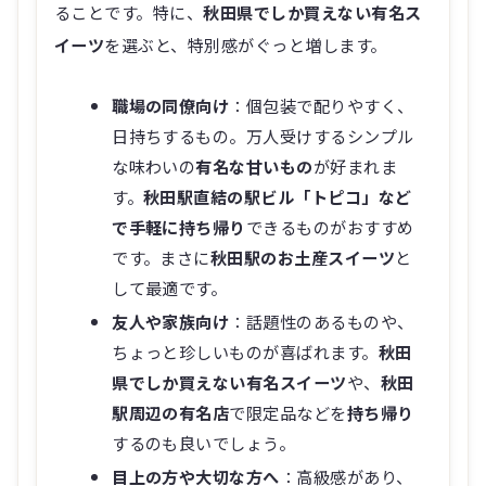
ることです。特に、
秋田県でしか買えない有名ス
イーツ
を選ぶと、特別感がぐっと増します。
職場の同僚向け
：個包装で配りやすく、
日持ちするもの。万人受けするシンプル
な味わいの
有名な甘いもの
が好まれま
す。
秋田駅直結の駅ビル「トピコ」など
で手軽に持ち帰り
できるものがおすすめ
です。まさに
秋田駅のお土産スイーツ
と
して最適です。
友人や家族向け
：話題性のあるものや、
ちょっと珍しいものが喜ばれます。
秋田
県でしか買えない有名スイーツ
や、
秋田
駅周辺の有名店
で限定品などを
持ち帰り
するのも良いでしょう。
目上の方や大切な方へ
：高級感があり、