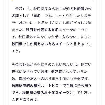
「金萬」は、秋田県民なら誰もが知る
お饅頭の代
名詞として「有名」
です。しっとりとしたカステ
ラ生地の中に、上品な甘さのこし餡がぎっしり詰
まった、
秋田を代表する有名スイーツ
の一つで
す。秋田県外ではなかなか手に入らない、まさに
秋田県でしか買えない有名スイーツ
と言えるでし
ょう。
その素朴ながらも飽きのこない味わいは、幅広い
世代に愛されています。
個包装
になっているた
め、職場や友人へのばらまき土産にも最適です。
秋田駅直結の駅ビル「トピコ」で手軽に持ち帰り
でき、
秋田駅の有名お土産スイーツ
としても高い
人気を誇ります。