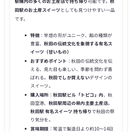
駅構内の多くのお土産店で持ち帰り
可能です。
秋
田駅のお土産スイーツ
としても見つけやすい一品
です。
特徴
：竿燈の形がユニーク、餡の種類が
豊富、
秋田の伝統文化を象徴する有名ス
イーツ（甘いもの）
おすすめポイント
：秋田の伝統文化を伝
える、見た目も楽しい、季節を問わず喜
ばれる。
秋田でしか買えない
デザインの
スイーツ。
購入場所
：
秋田駅ビル「トピコ」内
、秋
田空港、
秋田駅周辺の県内主要土産店
。
秋田駅 有名スイーツ 持ち帰り
で秋田の祭
り気分を。
賞味期限
：常温で製造日より約10～14日