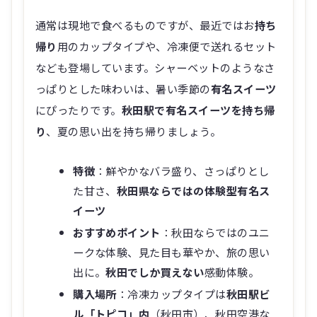
通常は現地で食べるものですが、最近ではお
持ち
帰り
用のカップタイプや、冷凍便で送れるセット
なども登場しています。シャーベットのようなさ
っぱりとした味わいは、暑い季節の
有名スイーツ
にぴったりです。
秋田駅で有名スイーツを持ち帰
り
、夏の思い出を持ち帰りましょう。
特徴
：鮮やかなバラ盛り、さっぱりとし
た甘さ、
秋田県ならではの体験型有名ス
イーツ
おすすめポイント
：秋田ならではのユニ
ークな体験、見た目も華やか、旅の思い
出に。
秋田でしか買えない
感動体験。
購入場所
：冷凍カップタイプは
秋田駅ビ
ル「トピコ」内
（秋田市）、秋田空港な