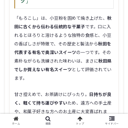
ツ」
「もろこし」は、小豆粉を固めて焼き上げた、
秋
田に古くから伝わる伝統的な干菓子
です。口に入
れるとほろりと溶けるような独特の食感と、小豆
の香ばしさが特徴で、その歴史と製法から
秋田を
代表する有名で奥深いスイーツ
の一つです。その
素朴ながらも洗練された味わいは、まさに
秋田県
でしか買えない有名スイーツ
として評価されてい
ます。
甘さ控えめで、お茶請けにぴったり。
日持ちが良
く、軽くて持ち運びやすい
ため、遠方への手土産
や、和菓子好きな方へのお土産に大変喜ばれま
す。
秋田駅ビル「トピコ」内の複数店舗で持ち帰
ホーム
検索
トップ
サイドバー