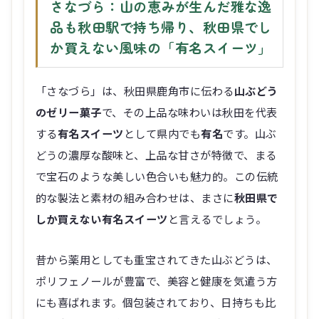
さなづら：山の恵みが生んだ雅な逸
品も秋田駅で持ち帰り、秋田県でし
か買えない風味の「有名スイーツ」
「さなづら」は、秋田県鹿角市に伝わる
山ぶどう
のゼリー菓子
で、その上品な味わいは秋田を代表
する
有名スイーツ
として県内でも
有名
です。山ぶ
どうの濃厚な酸味と、上品な甘さが特徴で、まる
で宝石のような美しい色合いも魅力的。この伝統
的な製法と素材の組み合わせは、まさに
秋田県で
しか買えない有名スイーツ
と言えるでしょう。
昔から薬用としても重宝されてきた山ぶどうは、
ポリフェノールが豊富で、美容と健康を気遣う方
にも喜ばれます。個包装されており、日持ちも比