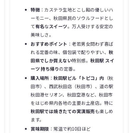
特徴
：カステラ生地とこし餡の優しいハ
ーモニー、秋田県民のソウルフードとし
て
有名
な
スイーツ
。万人受けする安定の
美味しさ。
おすすめポイント
：老若男女問わず喜ば
れる定番の味、個包装で配りやすい、
秋
田県でしか買えない
特別感。
秋田駅 スイ
ーツ 持ち帰り
の定番。
購入場所
：
秋田駅ビル「トピコ」内
（秋
田市）、西武秋田店（秋田市）、道の駅
秋田港セリオン、秋田空港など、秋田市
をはじめ県内各地の主要お土産店。特に
秋田駅では焼きたての実演販売
も楽しめ
ます。
賞味期限
：常温で約10日ほど