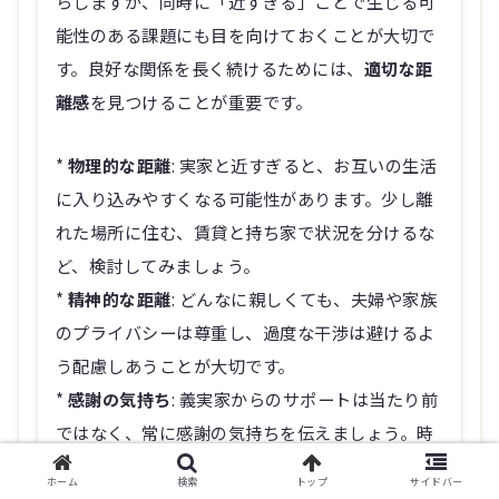
らしますが、同時に「近すぎる」ことで生じる可
能性のある課題にも目を向けておくことが大切で
す。良好な関係を長く続けるためには、
適切な距
離感
を見つけることが重要です。
*
物理的な距離
: 実家と近すぎると、お互いの生活
に入り込みやすくなる可能性があります。少し離
れた場所に住む、賃貸と持ち家で状況を分けるな
ど、検討してみましょう。
*
精神的な距離
: どんなに親しくても、夫婦や家族
のプライバシーは尊重し、過度な干渉は避けるよ
う配慮しあうことが大切です。
*
感謝の気持ち
: 義実家からのサポートは当たり前
ではなく、常に感謝の気持ちを伝えましょう。時
には贈り物をするなど、形にするのも良い方法で
ホーム
検索
トップ
サイドバー