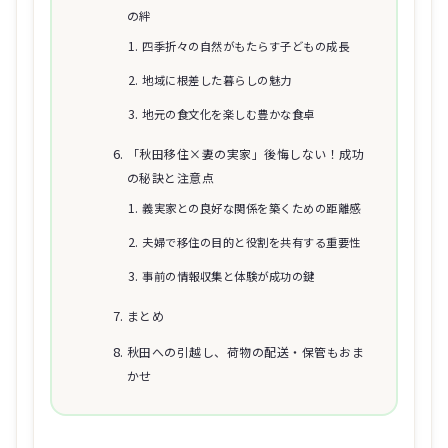
の絆
四季折々の自然がもたらす子どもの成長
地域に根差した暮らしの魅力
地元の食文化を楽しむ豊かな食卓
「秋田移住×妻の実家」後悔しない！成功
の秘訣と注意点
義実家との良好な関係を築くための距離感
夫婦で移住の目的と役割を共有する重要性
事前の情報収集と体験が成功の鍵
まとめ
秋田への引越し、荷物の配送・保管もおま
かせ